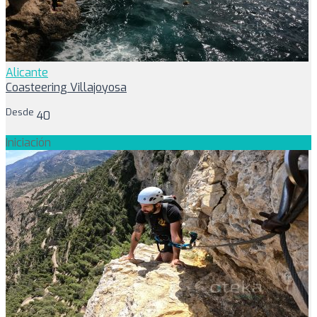
Alicante
Coasteering Villajoyosa
Desde
40
Iniciación