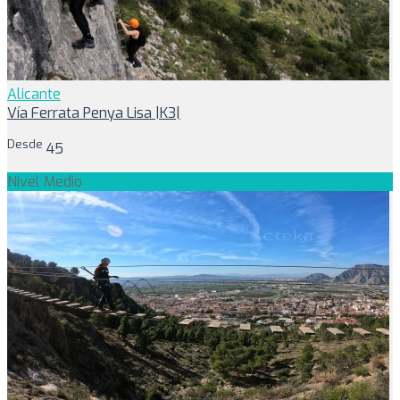
Alicante
Vía Ferrata Penya Lisa |K3|
Desde
45
Nivel Medio