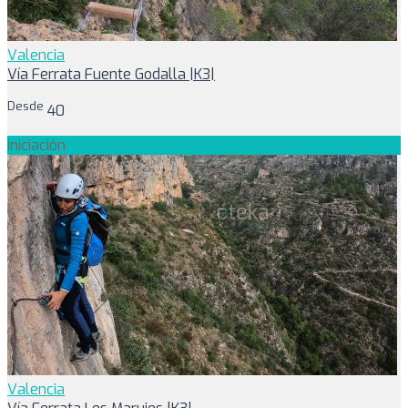
Valencia
Vía Ferrata Fuente Godalla |K3|
Desde
40
Iniciación
Valencia