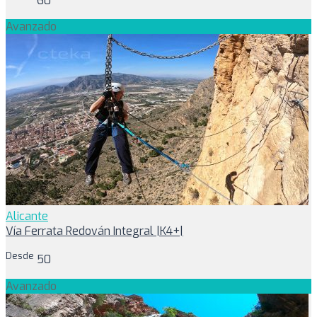
60
Avanzado
Alicante
Vía Ferrata Redován Integral |K4+|
Desde
50
Avanzado