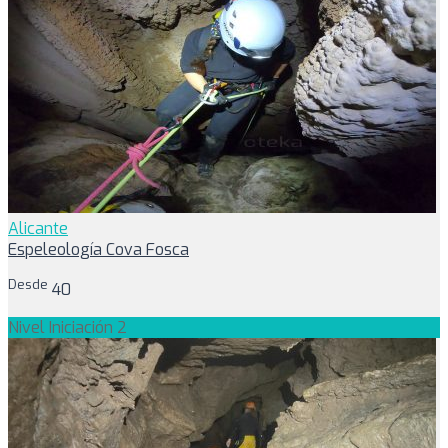
Alicante
Espeleología Cova Fosca
Desde
40
Nivel Iniciación 2