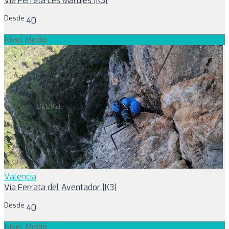
Vía Ferrata Les Marujes |K3|
Desde
40
Nivel Medio
Valencia
Vía Ferrata del Aventador |K3|
Desde
40
Nivel Medio