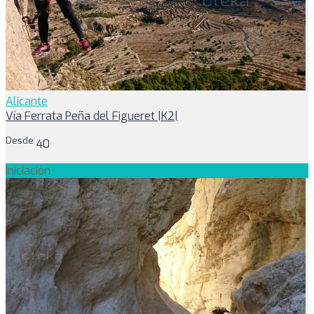
Alicante
Vía Ferrata Peña del Figueret |K2|
Desde
40
Iniciación