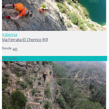
Valencia
Vía Ferrata El Chorrico |K1|
Desde
40
Iniciación