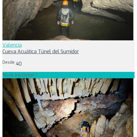
Valencia
Cueva Acuática Túnel del Sumidor
Desde
40
Nivel Iniciación I