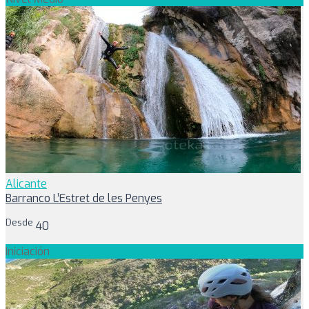
Alicante
Barranco L’Estret de les Penyes
Desde
40
Iniciación