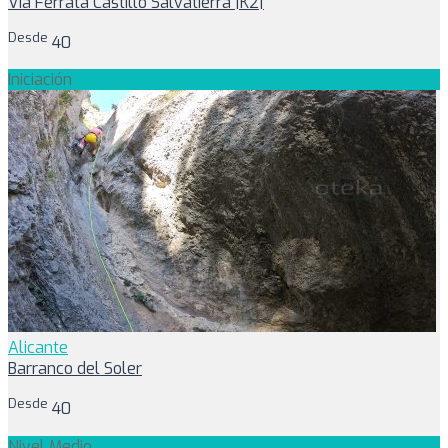
Vía Ferrata Castillo Salvatierra |K2|
Desde
40
Iniciación
Alicante
Barranco del Soler
Desde
40
Nivel Medio