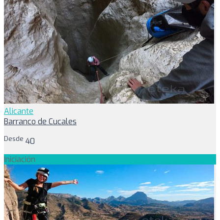
Alicante
Barranco de Cucales
Desde
40
Iniciación