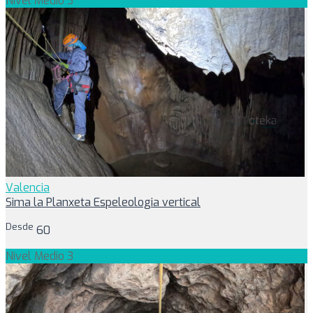
Nivel Medio 3
Valencia
Sima la Planxeta Espeleologia vertical
Desde
60
Nivel Medio 3