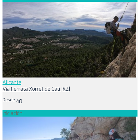
Alicante
Vía Ferrata Xorret de Catí |K2|
Desde
40
Iniciación