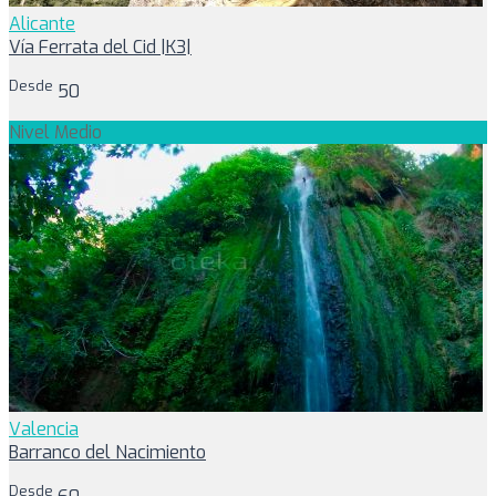
Alicante
Vía Ferrata del Cid |K3|
Desde
50
Nivel Medio
Valencia
Barranco del Nacimiento
Desde