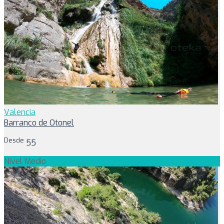
Valencia
Barranco de Otonel
Desde
55
Nivel Medio