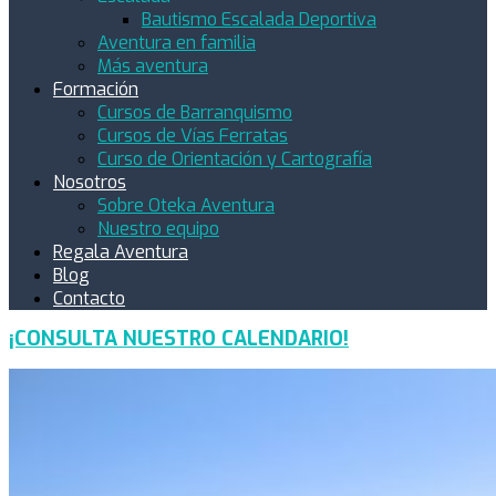
Bautismo Escalada Deportiva
Aventura en familia
Más aventura
Formación
Cursos de Barranquismo
Cursos de Vías Ferratas
Curso de Orientación y Cartografía
Nosotros
Sobre Oteka Aventura
Nuestro equipo
Regala Aventura
Blog
Contacto
¡CONSULTA NUESTRO CALENDARIO!