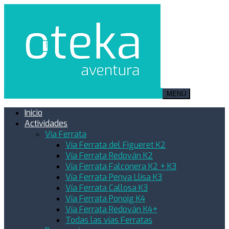
MENÚ
Inicio
Actividades
Via Ferrata
Vía Ferrata del Figueret K2
Vía Ferrata Redován K2
Vía Ferrata Falconera K2 + K3
Vía Ferrata Penya Llisa K3
Vía Ferrata Callosa K3
Vía Ferrata Ponoig K4
Vía Ferrata Redován K4+
Todas las vías Ferratas