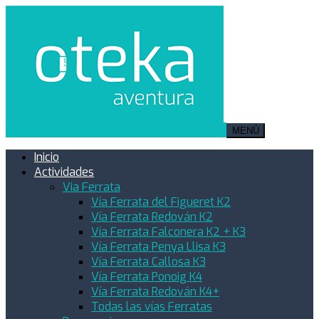
MENÚ
Inicio
Actividades
Via Ferrata
Vía Ferrata del Figueret K2
Vía Ferrata Redován K2
Vía Ferrata Falconera K2 + K3
Vía Ferrata Penya Llisa K3
Vía Ferrata Callosa K3
Vía Ferrata Ponoig K4
Vía Ferrata Redován K4+
Todas las vías Ferratas