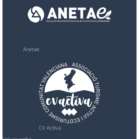
Anetae
CV Activa