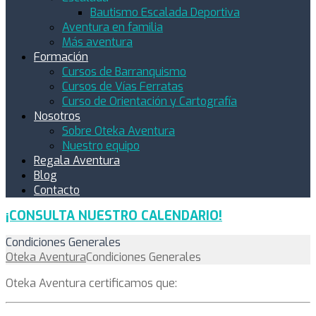
Bautismo Escalada Deportiva
Aventura en familia
Más aventura
Formación
Cursos de Barranquismo
Cursos de Vías Ferratas
Curso de Orientación y Cartografía
Nosotros
Sobre Oteka Aventura
Nuestro equipo
Regala Aventura
Blog
Contacto
¡CONSULTA NUESTRO CALENDARIO!
Condiciones Generales
Oteka Aventura
Condiciones Generales
Oteka Aventura certificamos que: