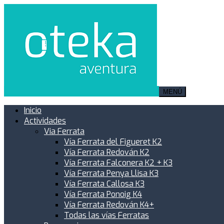
MENÚ
Inicio
Actividades
Via Ferrata
Vía Ferrata del Figueret K2
Vía Ferrata Redován K2
Vía Ferrata Falconera K2 + K3
Vía Ferrata Penya Llisa K3
Vía Ferrata Callosa K3
Vía Ferrata Ponoig K4
Vía Ferrata Redován K4+
Todas las vías Ferratas