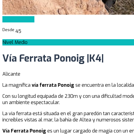
Reserva Ahora
Desde
45
Nivel Medio
Vía Ferrata Ponoig |K4|
Alicante
La magnífica
vía ferrata Ponoig
se encuentra en la localid
Con su longitud equipada de 230m y con una dificultad mode
un ambiente espectacular.
La via ferrata está situada en el gran paredón tan caracterí
increíbles vistas al mar, la bahía de Altea y numerosos sist
Vía Ferrata Ponoig
es un lugar cargado de magia con un ent