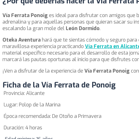
¿Por qué deberías hacer la Vía Ferrata
Vía Ferrata Ponoig
es ideal para disfrutar con amigos que 
adrenalina y para aquellas personas que quieran sacar su i
escalando la gran mole del
León Dormido
.
Oteka Aventura
hará que te sientas cómodo y seguro para 
maravillosa experiencia practicando
Vía Ferrata en Alicant
material específico necesario para el desarrollo de esta jor
marcará las pautas oportunas al inicio para que disfrutes co
¡Ven a disfrutar de la experiencia de
Vía Ferrata Ponoig
co
Ficha de la Vía Ferrata de Ponoig
Provincia: Alicante
Lugar: Polop de la Marina
Época recomendada: De Otoño a Primavera
Duración: 4 horas