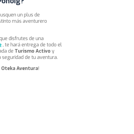
 Ponoig?
busquen un plus de
nstinto más aventurero
que disfrutes de una
e
, te hará entrega de todo el
nada de
Turismo Activo
y
n seguridad de tu aventura.
n
Oteka Aventura
!