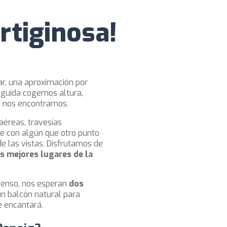
rtiginosa!
ar, una aproximación por
eguida cogemos altura,
ue nos encontramos.
éreas, travesías
e con algún que otro punto
e las vistas.
Disfrutamos de
s mejores lugares de la
scenso, nos esperan
dos
n balcón natural para
e encantará.