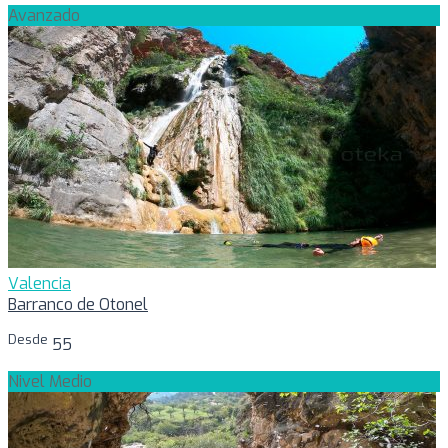
Avanzado
Valencia
Barranco de Otonel
Desde
55
Nivel Medio