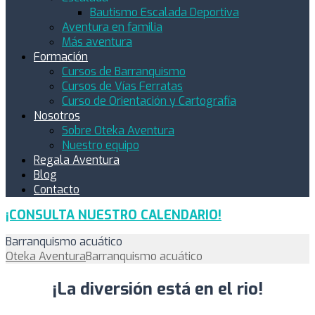
Bautismo Escalada Deportiva
Aventura en familia
Más aventura
Formación
Cursos de Barranquismo
Cursos de Vías Ferratas
Curso de Orientación y Cartografía
Nosotros
Sobre Oteka Aventura
Nuestro equipo
Regala Aventura
Blog
Contacto
¡CONSULTA NUESTRO CALENDARIO!
Barranquismo acuático
Oteka Aventura
Barranquismo acuático
¡La diversión está en el rio!