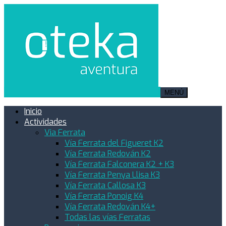
MENÚ
Inicio
Actividades
Via Ferrata
Vía Ferrata del Figueret K2
Vía Ferrata Redován K2
Vía Ferrata Falconera K2 + K3
Vía Ferrata Penya Llisa K3
Vía Ferrata Callosa K3
Vía Ferrata Ponoig K4
Vía Ferrata Redován K4+
Todas las vías Ferratas