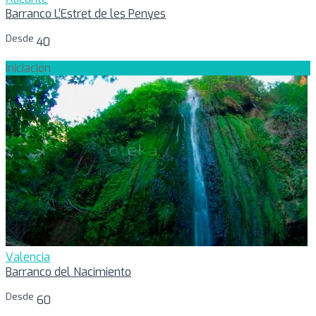
Barranco L’Estret de les Penyes
Desde
40
Iniciación
Valencia
Barranco del Nacimiento
Desde
60