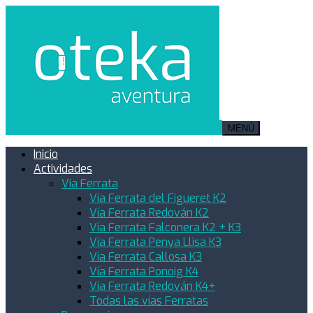
MENÚ
Inicio
Actividades
Via Ferrata
Vía Ferrata del Figueret K2
Vía Ferrata Redován K2
Vía Ferrata Falconera K2 + K3
Vía Ferrata Penya Llisa K3
Vía Ferrata Callosa K3
Vía Ferrata Ponoig K4
Vía Ferrata Redován K4+
Todas las vías Ferratas