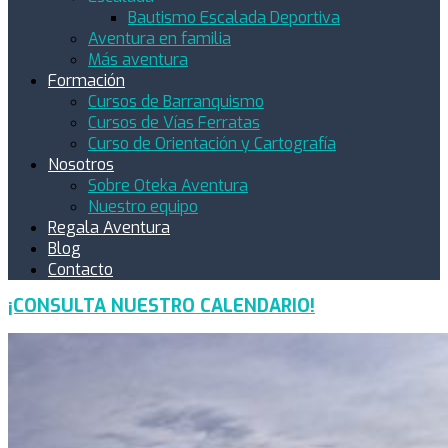
Bautismo Escalada Deportiva
Aventura en familia
Más aventura
Formación
Cursos de Barranquismo
Cursos de Vías Ferratas
Curso de Orientación y Cartografía
Nosotros
Sobre Oteka Aventura
Nuestro equipo
Regala Aventura
Blog
Contacto
¡CONSULTA NUESTRO CALENDARIO!