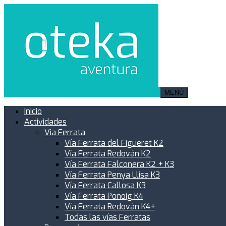
MENÚ
Inicio
Actividades
Via Ferrata
Vía Ferrata del Figueret K2
Vía Ferrata Redován K2
Vía Ferrata Falconera K2 + K3
Vía Ferrata Penya Llisa K3
Vía Ferrata Callosa K3
Vía Ferrata Ponoig K4
Vía Ferrata Redován K4+
Todas las vías Ferratas