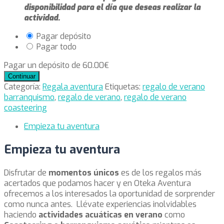
disponibilidad para el día que deseas realizar la
actividad.
Pagar depósito
Pagar todo
Pagar un depósito de
60.00
€
Regalo
Continuar
para
Categoría:
Regala aventura
Etiquetas:
regalo de verano
verano
barranquismo
,
regalo de verano
,
regalo de verano
para
coasteering
2
Empieza tu aventura
personas
cantidad
Empieza tu aventura
Disfrutar de
momentos únicos
es de los regalos más
acertados que podamos hacer y en Oteka Aventura
ofrecemos a los interesados la oportunidad de sorprender
como nunca antes. Llévate experiencias inolvidables
haciendo
actividades acuáticas en verano
como