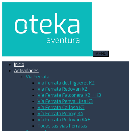
MENÚ
Inicio
Actividades
Via Ferrata
Vía Ferrata del Figueret K2
Vía Ferrata Redován K2
Vía Ferrata Falconera K2 + K3
Vía Ferrata Penya Llisa K3
Vía Ferrata Callosa K3
Vía Ferrata Ponoig K4
Vía Ferrata Redován K4+
Todas las vías Ferratas