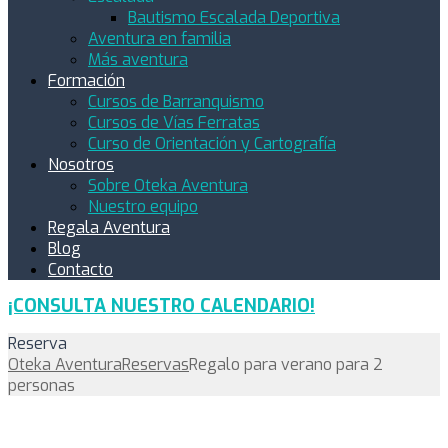
Bautismo Escalada Deportiva
Aventura en familia
Más aventura
Formación
Cursos de Barranquismo
Cursos de Vías Ferratas
Curso de Orientación y Cartografía
Nosotros
Sobre Oteka Aventura
Nuestro equipo
Regala Aventura
Blog
Contacto
¡CONSULTA NUESTRO CALENDARIO!
Reserva
Oteka Aventura
Reservas
Regalo para verano para 2
personas