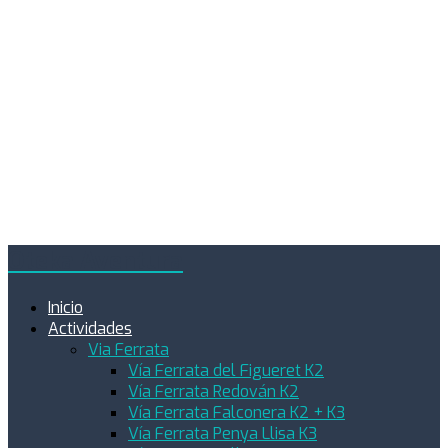
Oteka Aventura
Inicio
Actividades
Via Ferrata
Vía Ferrata del Figueret K2
Vía Ferrata Redován K2
Vía Ferrata Falconera K2 + K3
Vía Ferrata Penya Llisa K3