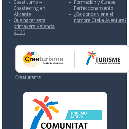
Coast Jump –
Formación y Cursos
Coasteering en
Perfeccionamiento
Alicante
¿De dónde viene el
Qué hacer esta
nombre Oteka Aventura?
primavera Valencia
2025
Creaturisme