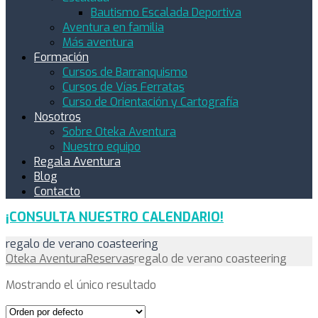
Bautismo Escalada Deportiva
Aventura en familia
Más aventura
Formación
Cursos de Barranquismo
Cursos de Vías Ferratas
Curso de Orientación y Cartografía
Nosotros
Sobre Oteka Aventura
Nuestro equipo
Regala Aventura
Blog
Contacto
¡CONSULTA NUESTRO CALENDARIO!
regalo de verano coasteering
Oteka Aventura
Reservas
regalo de verano coasteering
Mostrando el único resultado