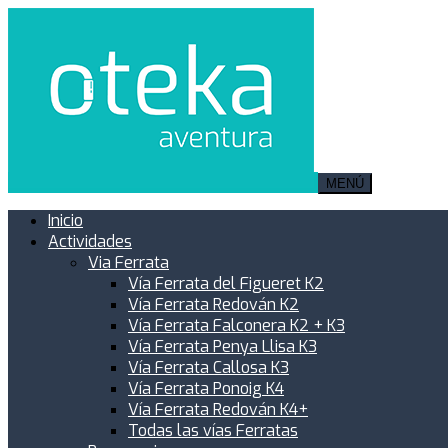
MENÚ
Inicio
Actividades
Via Ferrata
Vía Ferrata del Figueret K2
Vía Ferrata Redován K2
Vía Ferrata Falconera K2 + K3
Vía Ferrata Penya Llisa K3
Vía Ferrata Callosa K3
Vía Ferrata Ponoig K4
Vía Ferrata Redován K4+
Todas las vías Ferratas