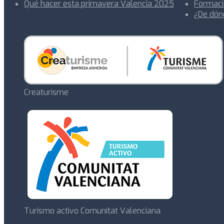
Qué hacer esta primavera Valencia 2025
Formaci
¿De dón
Creaturisme
Turismo activo Comunitat Valenciana