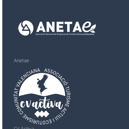
Anetae
CV Activa