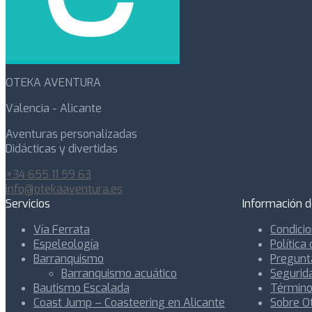
OTEKA AVENTURA
Valencia - Alicante
Aventuras personalizadas
Didácticas y divertidas
+34 655 11 59 63
info@otekaaventura.es
Servicios
Información d
Vía Ferrata
Condici
Espeleología
Política
Barranquismo
Pregunt
Barranquismo acuático
Segurid
Bautismo Escalada
Término
Coast Jump – Coasteering en Alicante
Sobre O