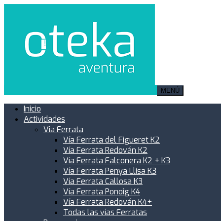
MENÚ
Inicio
Actividades
Via Ferrata
Vía Ferrata del Figueret K2
Vía Ferrata Redován K2
Vía Ferrata Falconera K2 + K3
Vía Ferrata Penya Llisa K3
Vía Ferrata Callosa K3
Vía Ferrata Ponoig K4
Vía Ferrata Redován K4+
Todas las vías Ferratas