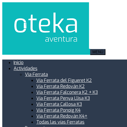
MENÚ
Inicio
Actividades
Via Ferrata
Vía Ferrata del Figueret K2
Vía Ferrata Redován K2
Vía Ferrata Falconera K2 + K3
Vía Ferrata Penya Llisa K3
Vía Ferrata Callosa K3
Vía Ferrata Ponoig K4
Vía Ferrata Redován K4+
Todas las vías Ferratas