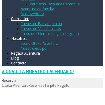
Bautismo Escalada Deportiva
Aventura en familia
Más aventura
Formación
Cursos de Barranquismo
Cursos de Vías Ferratas
Curso de Orientación y Cartografía
Nosotros
Sobre Oteka Aventura
Nuestro equipo
Regala Aventura
Blog
Contacto
¡CONSULTA NUESTRO CALENDARIO!
Reserva
Oteka Aventura
Reservas
Tarjeta Regalo