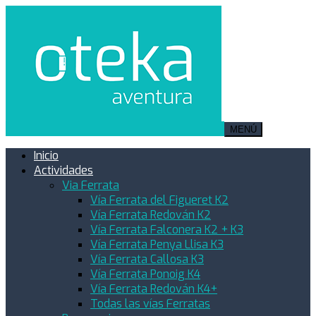
MENÚ
Inicio
Actividades
Via Ferrata
Vía Ferrata del Figueret K2
Vía Ferrata Redován K2
Vía Ferrata Falconera K2 + K3
Vía Ferrata Penya Llisa K3
Vía Ferrata Callosa K3
Vía Ferrata Ponoig K4
Vía Ferrata Redován K4+
Todas las vías Ferratas