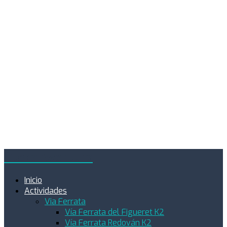
Oteka Aventura
Inicio
Actividades
Via Ferrata
Vía Ferrata del Figueret K2
Vía Ferrata Redován K2