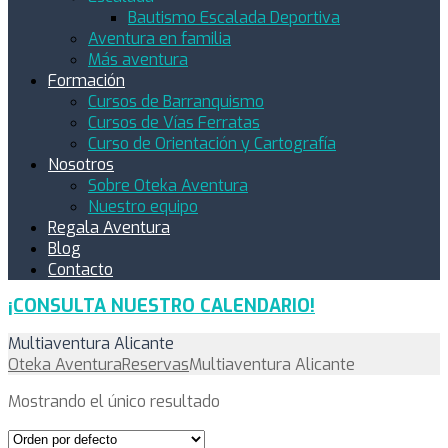
Bautismo Escalada Deportiva
Aventura en familia
Más aventura
Formación
Cursos de Barranquismo
Cursos de Vías Ferratas
Curso de Orientación y Cartografía
Nosotros
Sobre Oteka Aventura
Nuestro equipo
Regala Aventura
Blog
Contacto
¡CONSULTA NUESTRO CALENDARIO!
Multiaventura Alicante
Oteka Aventura
Reservas
Multiaventura Alicante
Mostrando el único resultado