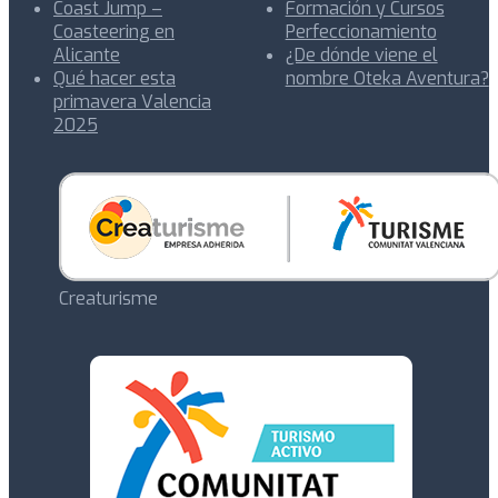
Coast Jump –
Formación y Cursos
Coasteering en
Perfeccionamiento
Alicante
¿De dónde viene el
Qué hacer esta
nombre Oteka Aventura?
primavera Valencia
2025
Creaturisme