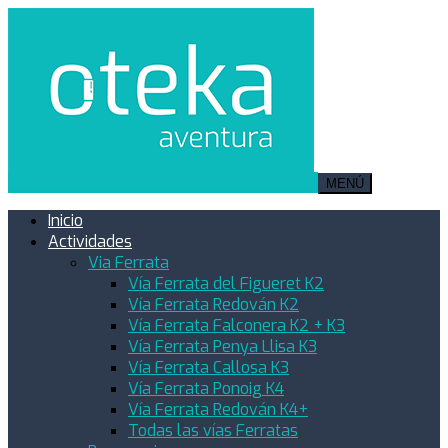
MENÚ
Inicio
Actividades
Via Ferrata
Vía Ferrata del Figueret K2
Vía Ferrata Redován K2
Vía Ferrata Falconera K2 + K3
Vía Ferrata Penya Llisa K3
Vía Ferrata Callosa K3
Vía Ferrata Ponoig K4
Vía Ferrata Redován K4+
Todas las vías Ferratas