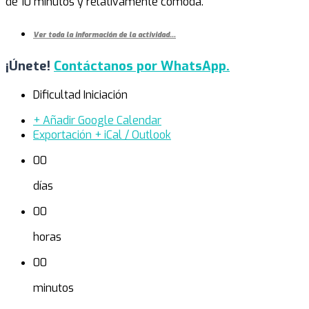
de 10 minutos y relativamente cómoda.
Ver toda la información de la actividad…
¡Únete!
Contáctanos por WhatsApp.
Dificultad
Iniciación
+ Añadir Google Calendar
Exportación + iCal / Outlook
00
días
00
horas
00
minutos