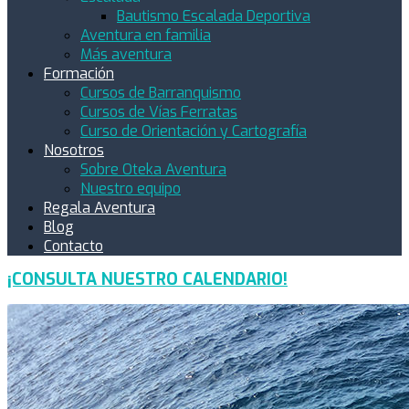
Bautismo Escalada Deportiva
Aventura en familia
Más aventura
Formación
Cursos de Barranquismo
Cursos de Vías Ferratas
Curso de Orientación y Cartografía
Nosotros
Sobre Oteka Aventura
Nuestro equipo
Regala Aventura
Blog
Contacto
¡CONSULTA NUESTRO CALENDARIO!