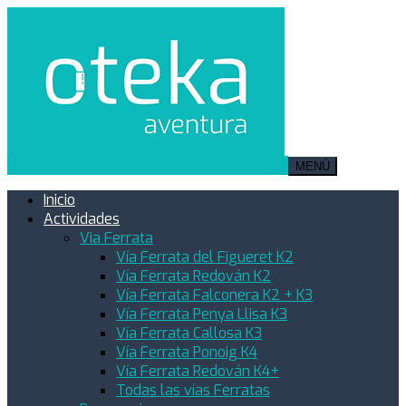
MENÚ
Inicio
Actividades
Via Ferrata
Vía Ferrata del Figueret K2
Vía Ferrata Redován K2
Vía Ferrata Falconera K2 + K3
Vía Ferrata Penya Llisa K3
Vía Ferrata Callosa K3
Vía Ferrata Ponoig K4
Vía Ferrata Redován K4+
Todas las vías Ferratas