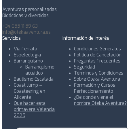
Aventuras personalizadas
Didácticas y divertidas
+34 655 11 59 63
info@otekaaventura.es
Servicios
Información de Interés
Vía Ferrata
Condiciones Generales
Espeleología
Política de Cancelación
Barranquismo
Preguntas Frecuentes
Barranquismo
Seguridad
acuático
Términos y Condiciones
Bautismo Escalada
Sobre Oteka Aventura
Coast Jump –
Formación y Cursos
Coasteering en
Perfeccionamiento
Alicante
¿De dónde viene el
Qué hacer esta
nombre Oteka Aventura?
primavera Valencia
2025