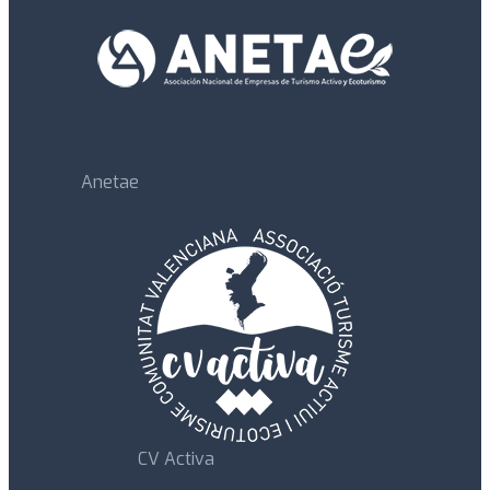
Anetae
CV Activa