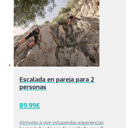
en
la
página
de
producto
Escalada en pareja para 2
personas
89.99
€
Atrévete a vivir estupendas experiencias