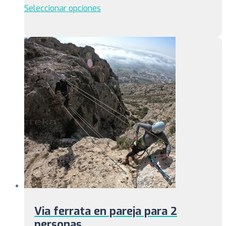
Este
Seleccionar opciones
producto
tiene
múltiples
variantes.
Las
opciones
se
pueden
elegir
en
la
página
de
producto
Via ferrata en pareja para 2
personas