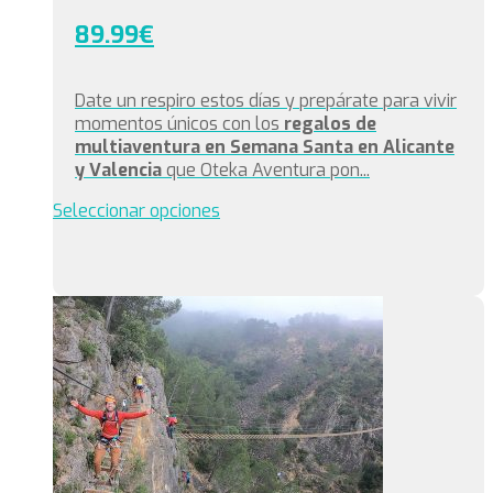
89.99
€
Date un respiro estos días y prepárate para vivir
momentos únicos con los
regalos de
multiaventura en Semana Santa
en Alicante
y Valencia
que Oteka Aventura pon...
Este
Seleccionar opciones
producto
tiene
múltiples
variantes.
Las
opciones
se
pueden
elegir
en
la
página