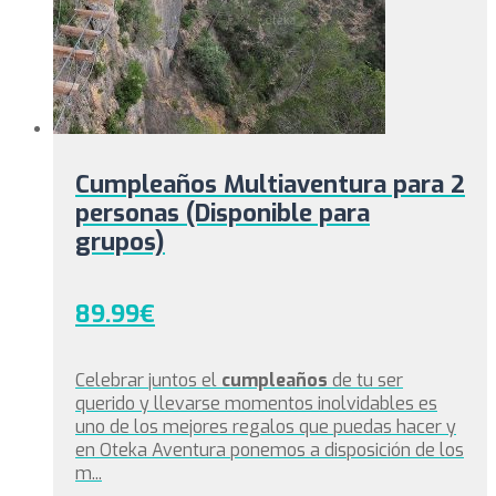
de
producto
Cumpleaños Multiaventura para 2
personas (Disponible para
grupos)
89.99
€
Celebrar juntos el
cumpleaños
de tu ser
querido y llevarse momentos inolvidables es
uno de los mejores regalos que puedas hacer y
en Oteka Aventura ponemos a disposición de los
m...