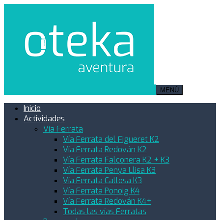
MENÚ
Inicio
Actividades
Via Ferrata
Vía Ferrata del Figueret K2
Vía Ferrata Redován K2
Vía Ferrata Falconera K2 + K3
Vía Ferrata Penya Llisa K3
Vía Ferrata Callosa K3
Vía Ferrata Ponoig K4
Vía Ferrata Redován K4+
Todas las vías Ferratas