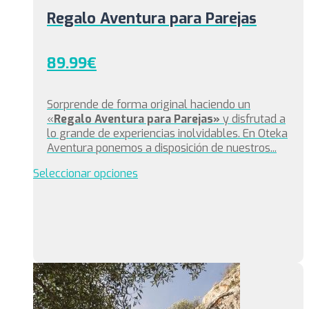
Regalo Aventura para Parejas
89.99
€
Sorprende de forma original haciendo un
«
Regalo Aventura para Parejas»
y disfrutad a
lo grande de experiencias inolvidables. En Oteka
Aventura ponemos a disposición de nuestros...
Este
Seleccionar opciones
producto
tiene
múltiples
variantes.
Las
opciones
se
pueden
elegir