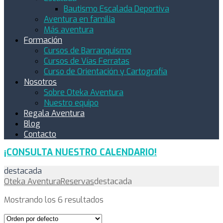
Bautismo Escalada Deportiva
Aventura en familia
Más aventura
Formación
Cursos de Barranquismo
Cursos de Vías Ferratas
Curso de Orientación y Cartografía
Nosotros
Sobre Oteka Aventura
Nuestro equipo
Regala Aventura
Blog
Contacto
¡CONSULTA NUESTRO CALENDARIO!
destacada
Oteka Aventura
Reservas
destacada
Mostrando los 6 resultados